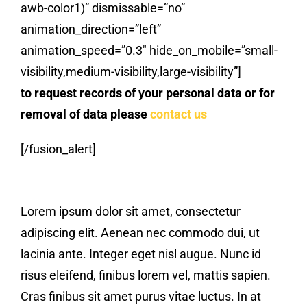
awb-color1)” dismissable=”no”
Contact Us
animation_direction=”left”
animation_speed=”0.3″ hide_on_mobile=”small-
Blog
visibility,medium-visibility,large-visibility”]
to request records of your personal data or for
removal of data please
contact us
[/fusion_alert]
Lorem ipsum dolor sit amet, consectetur
adipiscing elit. Aenean nec commodo dui, ut
lacinia ante. Integer eget nisl augue. Nunc id
risus eleifend, finibus lorem vel, mattis sapien.
Cras finibus sit amet purus vitae luctus. In at