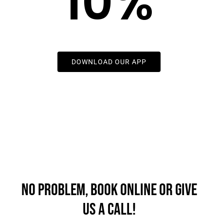
10%
On Your Ride
DOWNLOAD OUR APP
Don’t want to use the app?
No problem, book online or give
us a call!