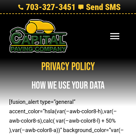
Skip
703-327-3451
Send SMS
to
content
Toggl
Naviga
Home
Privacy Policy
Services
How We Use Your Data
Request a Quote
[fusion_alert type=”general”
accent_color=”hsla(var(–awb-color8-h),var(–
Photo Gallery
awb-color8-s),calc( var(–awb-color8-l) + 50%
),var(–awb-color8-a))” background_color=”var(–